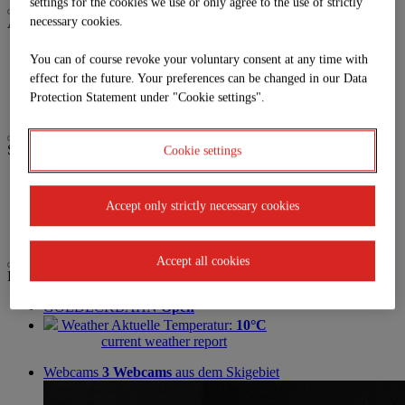
settings for the cookies we use or only agree to the use of strictly
necessary cookies.
Activities
Biken
You can of course revoke your voluntary consent at any time with
Paragleiten
effect for the future. Your preferences can be changed in our Data
Trailrunning
Protection Statement under "Cookie settings".
Wandern
Service
Cookie settings
Anreise
Parkplatz
Accept only strictly necessary cookies
Jobs | Karriere
Partner
Accept all cookies
Live
GOLDECKBAHN
Open
Weather
Aktuelle Temperatur:
10°C
current weather report
Webcams
3 Webcams
aus dem Skigebiet