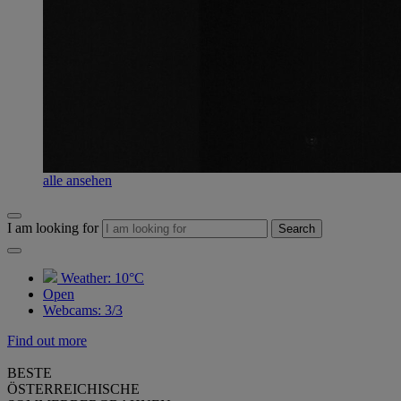
alle ansehen
I am looking for
Search
Weather:
10°C
Open
Webcams
:
3/3
Find out more
BESTE
ÖSTERREICHISCHE