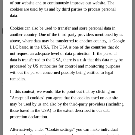
of our website and to continuously improve our website. The
DE
cookies are used by us and by third parties to process personal
EN
data.
IT
Cookies can also be used to transfer and store personal data in
SOMMER
WINTER
another country. One of the third-party providers mentioned by us
above, where data may be transferred to another country, is Google
Language
LLC based in the USA. The USA is one of the countries that do
DE
not request an adequate level of data protection. If the personal
EN
data is transferred to the USA, there is a risk that this data may be
IT
processed by US authorities for control and monitoring purposes
Shop
without the person concerned possibly being entitled to legal
remedies.
Bergsommer
In this context, we would like to point out that by clicking on
Bergsommer
"Accept all cookies" you agree that the cookies used on our site
Biwak
may be used by us and also by the third-party providers (including
Familienzeit
Mission Goldalm
those based in the USA) to the extent described in our data
Tubing
protection declaration.
Sommerbergbahnen
Zeitbank
Alternatively, under “Cookie settings” you can make individual