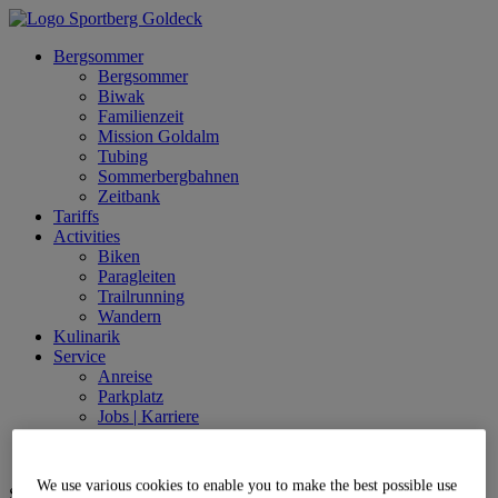
Bergsommer
Bergsommer
Biwak
Familienzeit
Mission Goldalm
Tubing
Sommerbergbahnen
Zeitbank
Tariffs
Activities
Biken
Paragleiten
Trailrunning
Wandern
Kulinarik
Service
Anreise
Parkplatz
Jobs | Karriere
Partner
Live
We use various cookies to enable you to make the best possible use
Sprache