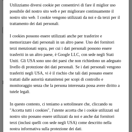
Utilizziamo diversi cookie per consentirvi di fare il miglior uso
DE
possibile del nostro sito web e per migliorare continuamente il
EN
nostro sito web. I cookie vengono utilizzati da noi e da terzi per il
IT
trattamento dei dati personali.
SOMMER
WINTER
I cookies possono essere utilizzati anche per trasferire e
memorizzare dati personali in un altro paese. Uno dei fornitori
Lingua
terzi menzionati sopra, per cui i dati personali possono essere
DE
trasferiti in un altro paese, è Google LLC, con sede negli Stati
EN
Uniti. Gli USA sono uno dei paesi che non richiedono un adeguato
IT
Shop
livello di protezione dei dati personali. Se i dati personali vengono
trasferiti negli USA, vi è il rischio che tali dati possano essere
trattati dalle autorità statunitensi per scopi di controllo e
Bergsommer
monitoraggio senza che la persona interessata possa avere diritto a
tutele legali.
Bergsommer
Biwak
Familienzeit
In questo contesto, ci teniamo a sottolineare che, cliccando su
Mission Goldalm
"Accetta tutti i cookies", l'utente accetta che i cookie utilizzati sul
Tubing
nostro sito possano essere utilizzati da noi e anche dai fornitori
Sommerbergbahnen
terzi (inclusi quelli con sede negli USA) come descritto nella
Zeitbank
nostra informativa sulla protezione dei dati.