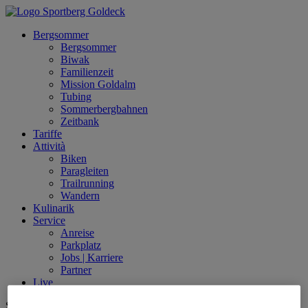
Bergsommer
Bergsommer
Biwak
Familienzeit
Mission Goldalm
Tubing
Sommerbergbahnen
Zeitbank
Tariffe
Attività
Biken
Paragleiten
Trailrunning
Wandern
Kulinarik
Service
Anreise
Parkplatz
Jobs | Karriere
Partner
Live
Sprache