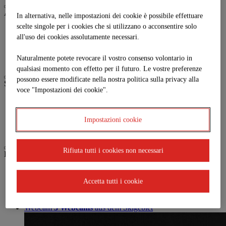
Attività
In alternativa, nelle impostazioni dei cookie è possibile effettuare
scelte singole per i cookies che si utilizzano o acconsentire solo
Biken
all'uso dei cookies assolutamente necessari.
Paragleiten
Trailrunning
Wandern
Naturalmente potete revocare il vostro consenso volontario in
qualsiasi momento con effetto per il futuro. Le vostre preferenze
possono essere modificate nella nostra politica sulla privacy alla
Service
voce "Impostazioni dei cookie".
Anreise
Parkplatz
Jobs | Karriere
Impostazioni cookie
Partner
Rifiuta tutti i cookies non necessari
Live
GOLDECKBAHN
Aperto
Il tempoIl tempo
Aktuelle Temperatur:
9°C
Accetta tutti i cookie
bollettino meteorologico attuale
Webcam
3 Webcams
aus dem Skigebiet