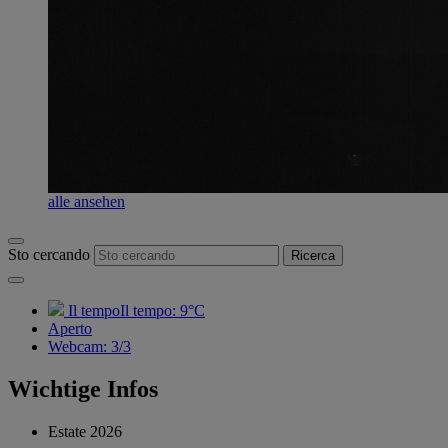
alle ansehen
Sto cercando
Ricerca
Il tempoIl tempo:
9°C
Aperto
Webcam
:
3/3
Wichtige Infos
Estate 2026