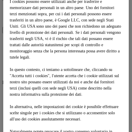
I cookies possono essere utilizzati anche per trasferire e
memorizzare dati personali in un altro paese. Uno dei fornitori
DE
EN
terzi menzionati sopra, per cui i dati personali possono essere
IT
trasferiti in un altro paese, è Google LLC, con sede negli Stati
Uniti. Gli USA sono uno dei paesi che non richiedono un adeguato
SOMMER
WINTER
livello di protezione dei dati personali. Se i dati personali vengono
trasferiti negli USA, vi è il rischio che tali dati possano essere
trattati dalle autorità statunitensi per scopi di controllo e
Lingua
DE
monitoraggio senza che la persona interessata possa avere diritto a
EN
tutele legali.
IT
Shop
In questo contesto, ci teniamo a sottolineare che, cliccando su
"Accetta tutti i cookies", l'utente accetta che i cookie utilizzati sul
Bergsommer
nostro sito possano essere utilizzati da noi e anche dai fornitori
terzi (inclusi quelli con sede negli USA) come descritto nella
Bergsommer
nostra informativa sulla protezione dei dati.
Biwak
Familienzeit
In alternativa, nelle impostazioni dei cookie è possibile effettuare
Mission Goldalm
scelte singole per i cookies che si utilizzano o acconsentire solo
Tubing
Sommerbergbahnen
all'uso dei cookies assolutamente necessari.
Zeitbank
Naturalmente potete revocare il vostro consenso volontario in