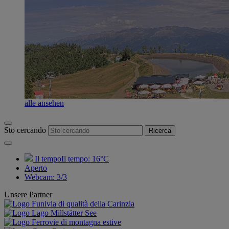
alle ansehen
Sto cercando
Ricerca
Il tempoIl tempo:
16°C
Aperto
Webcam
:
3/3
Unsere Partner