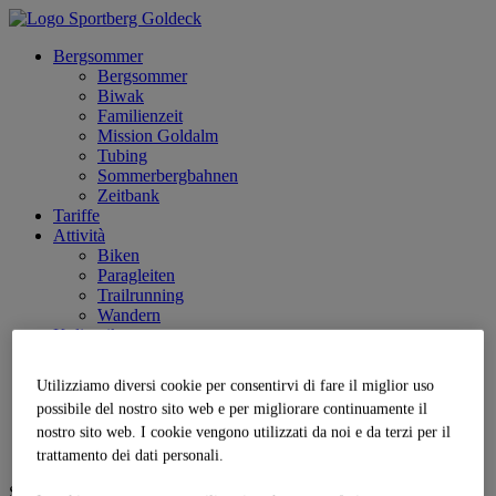
Bergsommer
Bergsommer
Biwak
Familienzeit
Mission Goldalm
Tubing
Sommerbergbahnen
Zeitbank
Tariffe
Attività
Biken
Paragleiten
Trailrunning
Wandern
Kulinarik
Service
Anreise
Utilizziamo diversi cookie per consentirvi di fare il miglior uso
Parkplatz
possibile del nostro sito web e per migliorare continuamente il
Jobs | Karriere
nostro sito web. I cookie vengono utilizzati da noi e da terzi per il
Partner
Live
trattamento dei dati personali.
Sprache