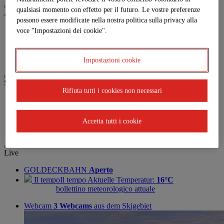
qualsiasi momento con effetto per il futuro. Le vostre preferenze
Attività
possono essere modificate nella nostra politica sulla privacy alla
Biken
voce "Impostazioni dei cookie".
Paragleiten
Trailrunning
Wandern
Impostazioni cookie
Service
Rifiuta tutti i cookies non necessari
Anreise
Parkplatz
Jobs | Karriere
Accetta tutti i cookie
Partner
Live
GOLDECKBAHN
Aperto
Il tempoIl tempo
Aktuelle Temperatur:
16°C
bollettino meteorologico attuale
Webcam
3 Webcams
aus dem Skigebiet